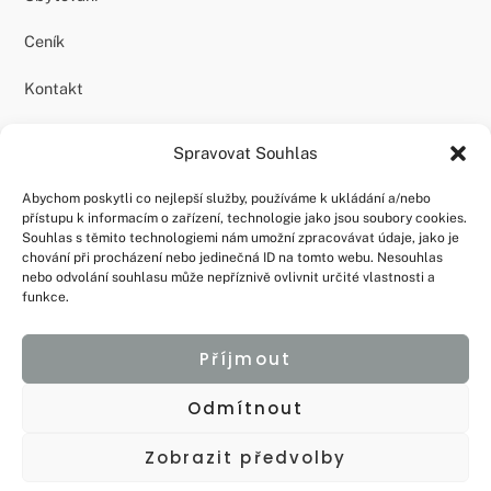
Ceník
Kontakt
Podpora
Spravovat Souhlas
Dárkové poukazy
Abychom poskytli co nejlepší služby, používáme k ukládání a/nebo
přístupu k informacím o zařízení, technologie jako jsou soubory cookies.
Souhlas s těmito technologiemi nám umožní zpracovávat údaje, jako je
Souhlas GDPR
chování při procházení nebo jedinečná ID na tomto webu. Nesouhlas
nebo odvolání souhlasu může nepříznivě ovlivnit určité vlastnosti a
Nakládání s Cookies
funkce.
Rezervační formulář
Příjmout
Odmítnout
Zobrazit předvolby
©
Apartmány u Šneka
2026
Creative studio WEBohrani.cz