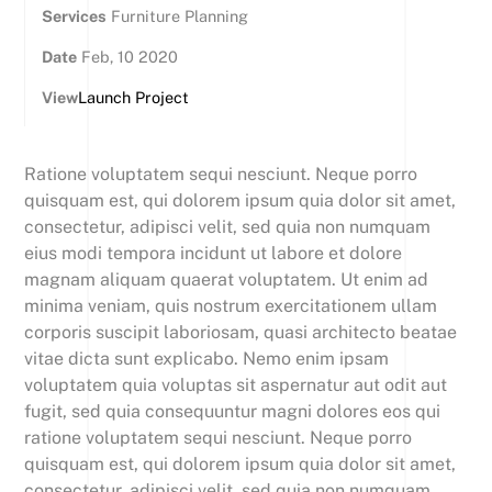
Services
Furniture Planning
Date
Feb, 10 2020
View
Launch Project
Ratione voluptatem sequi nesciunt. Neque porro
quisquam est, qui dolorem ipsum quia dolor sit amet,
consectetur, adipisci velit, sed quia non numquam
eius modi tempora incidunt ut labore et dolore
magnam aliquam quaerat voluptatem. Ut enim ad
minima veniam, quis nostrum exercitationem ullam
corporis suscipit laboriosam, quasi architecto beatae
vitae dicta sunt explicabo. Nemo enim ipsam
voluptatem quia voluptas sit aspernatur aut odit aut
fugit, sed quia consequuntur magni dolores eos qui
ratione voluptatem sequi nesciunt. Neque porro
quisquam est, qui dolorem ipsum quia dolor sit amet,
consectetur, adipisci velit, sed quia non numquam