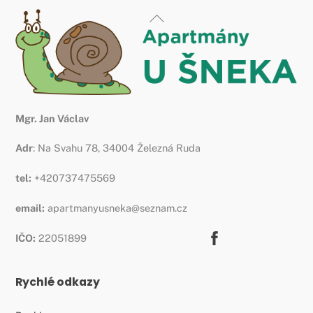
Back
To
Top
Mgr. Jan Václav
Adr
: Na Svahu 78, 34004 Železná Ruda
tel:
+420737475569
email:
apartmanyusneka@seznam.cz
Facebook
IČO:
22051899
Rychlé odkazy