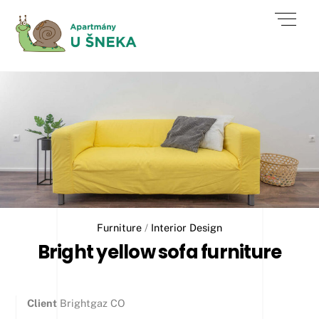
Skip
Men
to
content
Furniture
/
Interior Design
Bright yellow sofa furniture
Client
Brightgaz CO