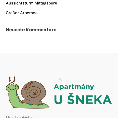
Aussichtsturm Mittagsberg
Groβer Arbersee
Neueste Kommentare
Back
To
Top
Mgr. Jan Václav