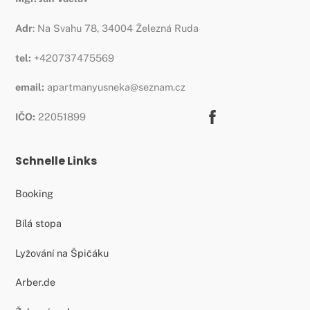
Adr
: Na Svahu 78, 34004 Železná Ruda
tel:
+420737475569
email:
apartmanyusneka@seznam.cz
Facebook
IČO:
22051899
Schnelle Links
Booking
Bílá stopa
Lyžování na Špičáku
Arber.de